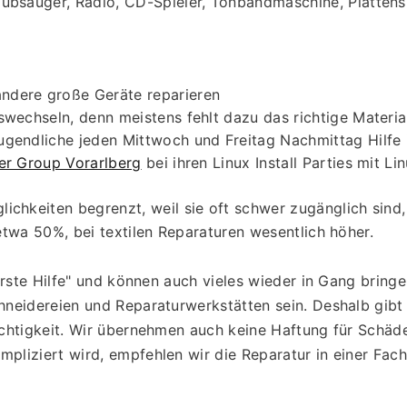
ubsauger, Radio, CD-Spieler, Tonbandmaschine, Plattenspi
ndere große Geräte reparieren
swechseln, denn meistens fehlt dazu das richtige Materia
ugendliche jeden Mittwoch und Freitag Nachmittag Hilf
er Group Vorarlberg
 bei ihren Linux Install Parties mit Li
lichkeiten begrenzt, weil sie oft schwer zugänglich sin
etwa 50%, bei textilen Reparaturen wesentlich höher.
erste Hilfe" und können auch vieles wieder in Gang bringe
hneidereien und Reparaturwerkstätten sein. Deshalb gibt
chtigkeit. Wir übernehmen auch keine Haftung für Schäde