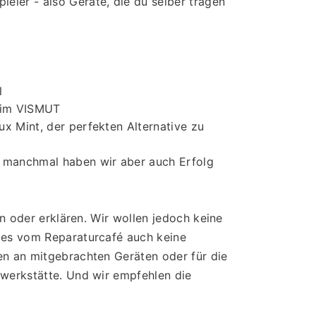
eler - also Geräte, die du selber tragen 
l
e im VISMUT
nux Mint, der perfekten Alternative zu 
d, manchmal haben wir aber auch Erfolg
n oder erklären. Wir wollen jedoch keine 
 es vom Reparaturcafé auch keine 
n an mitgebrachten Geräten oder für die 
Gesundheit der Teilnehmenden. Wenn es kompliziert wird, empfehlen wir die Reparatur in einer Fachwerkstätte. Und wir empfehlen die 